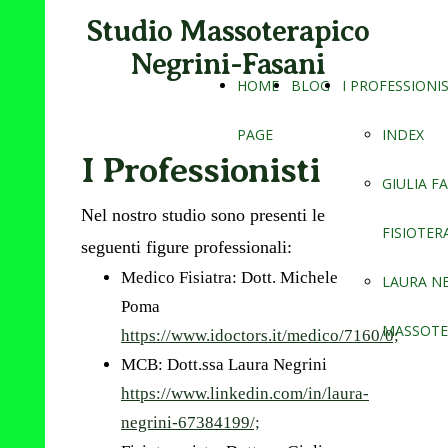
Studio Massoterapico
Negrini-Fasani
HOME
BLOG
I PROFESSIONIS
PAGE
INDEX
I Professionisti
GIULIA F
Nel nostro studio sono presenti le
FISIOTER
seguenti figure professionali:
Medico Fisiatra: Dott. Michele
LAURA NE
Poma
MASSOTE
https://www.idoctors.it/medico/7160/0;
MCB: Dott.ssa Laura Negrini
https://www.linkedin.com/in/laura-
negrini-67384199/;